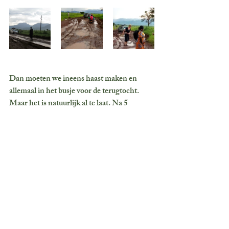
Dan moeten we ineens haast maken en 
allemaal in het busje voor de terugtocht. 
Maar het is natuurlijk al te laat. Na 5 
minuten begint het te onweren en heel erg 
hard te regenen, in een mum van tijd is de 
weg een enorme modderbende geworden 
waar we van links naar rechts overheen 
glibberen. Na een kwartier zit het busje vast 
in de modder. De mannen er allemaal uit, in 
de stromende regen, om de bus los te 
krijgen. Als vrouw mag je blijven zitten. Na 
flink duwen en spinnende banden waar de 
rook vanaf komt schiet het busje los onder 