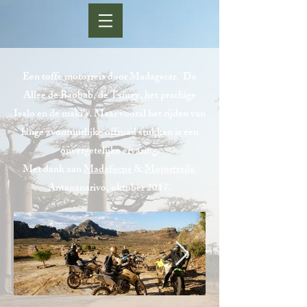
Een toffe motorreis door Madagscar. De
Allee de Baobab, de Tsingy, het prachige
Isalo en de maki's. Maar vooral het rijden van
lange avontuurlijke offroad stukken is een
onvergetelijke ervaring.
Met dank aan
Madafocus
&
Motortrails.
Antananarivo, oktober 2017.