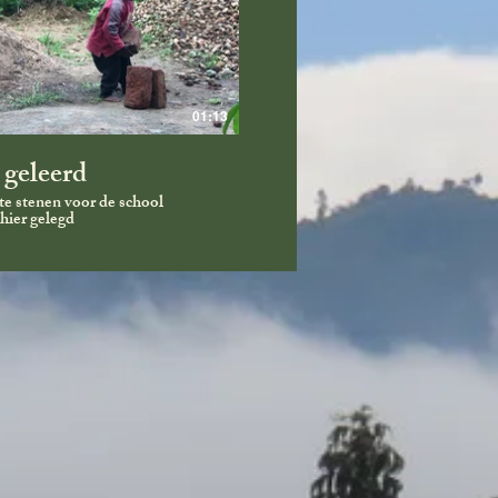
01:13
 geleerd
 stenen voor de school
hier gelegd