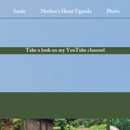
Smile
Mother's Heart Uganda
Photo
Take a look on my YouTube channel