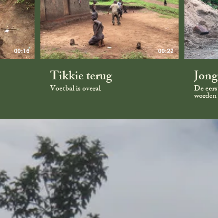
00:16
00:22
Tikkie terug
Jong
Voetbal is overal
De eerste
worden 