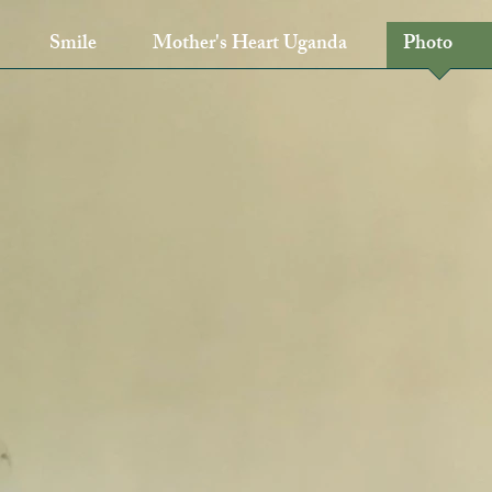
Smile
Mother's Heart Uganda
Photo