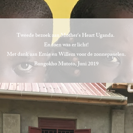
Tweede bezoek aan Mother's Heart Uganda.
En toen was er licht!
Met dank aan Ernie en Willem voor de zonnepanelen.
Bungokho Mutoto, Juni 2019